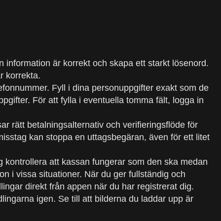
in information är korrekt och skapa ett starkt lösenord.
r korrekta.
telefonnummer. Fyll i dina personuppgifter exakt som de
gifter. För att fylla i eventuella tomma fält, logga in
ar rätt betalningsalternativ och verifieringsflöde för
 misstag kan stoppa en uttagsbegäran, även för ett litet
 dig kontrollera att kassan fungerar som den ska medan
 i vissa situationer. När du ger fullständig och
ingar direkt från appen när du har registrerat dig.
garna igen. Se till att bilderna du laddar upp är