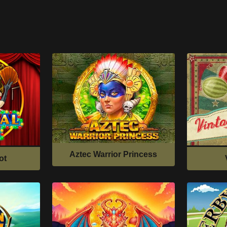
Aztec Warrior Princess
ot