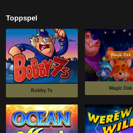
Spel
Toppspel
Bonusar och kampanjer
Viktiga regler
Lär dig hur du får och använder Golden Bull kampanjkod
Hur man löser in
Mobilapp
Vip-program
Bra Vip-förmåner
Magic Oak
Bobby 7s
Säkerhet hos Auricox: Säker betalning och spelarskydd
Hur vi skyddar ditt spel
Ansvarsfullt spelande
Användbara verktyg