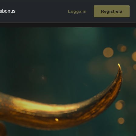
gsbonus
Logga in
Registrera