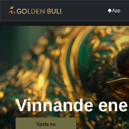
App
Vinnande ene
Spela nu